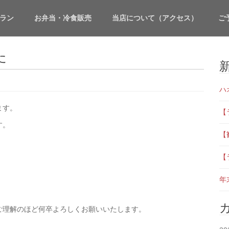
ラン
お弁当・冷食販売
当店について（アクセス）
ご
た
ハ
ます。
【
す。
【
【
年
ご理解のほど何卒よろしくお願いいたします。